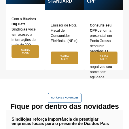
STANDARD
CPF
Com o
Bluebox
Big Data
Emissor de Nota
Consulte seu
Sindilojas
você
Fiscal de
CPF
de forma
tem acesso a
Consumidor
presencial em
informações de
Eletrônica (NF-e).
Ponta Grossa:
mais de 200
descubra
milhões de CPFs
SAIBA
pendências,
MAIS
e CNPJ’s.
dívidas e
SAIBA
SAIBA
MAIS
MAIS
empresa que
negativou seu
nome com
agilidade.
NOTÍCIAS & NOVIDADES
Fique por dentro das novidades
Sindilojas reforça importância de prestigiar
empresas locais para o presente de Dia dos Pais