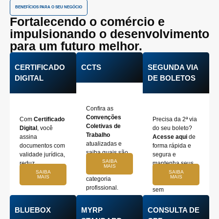
BENEFÍCIOS PARA O SEU NEGÓCIO
Fortalecendo o comércio e
impulsionando o desenvolvimento
para um futuro melhor.
CERTIFICADO
CCTS
SEGUNDA VIA
DIGITAL
DE BOLETOS
Confira as
Convenções
Com
Certificado
Precisa da 2ª via
Coletivas de
Digital
, você
do seu boleto?
Trabalho
assina
Acesse aqui
de
atualizadas e
documentos com
forma rápida e
saiba quais são
validade jurídica,
segura e
os direitos e
SAIBA
reduz
mantenha seus
MAIS
deveres da sua
burocracias e
pagamentos
SAIBA
SAIBA
MAIS
MAIS
categoria
ganha agilidade.
sempre em dia,
profissional.
sem
complicação!
BLUEBOX
MYRP
CONSULTA DE