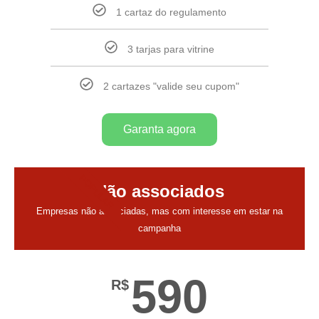
1 cartaz do regulamento
3 tarjas para vitrine
2 cartazes "valide seu cupom"
Garanta agora
POPULAR
Não associados
Empresas não associadas, mas com interesse em estar na
campanha
590
R$