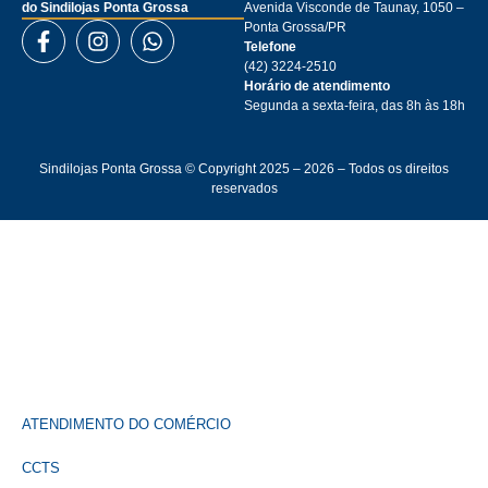
do Sindilojas Ponta Grossa
Avenida Visconde de Taunay, 1050 –
Ponta Grossa/PR
Telefone
(42) 3224-2510
Horário de atendimento
Segunda a sexta-feira, das 8h às 18h
Sindilojas Ponta Grossa © Copyright 2025 – 2026 – Todos os direitos
reservados
ATENDIMENTO DO COMÉRCIO
CCTS