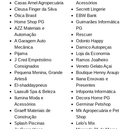
Casas Arnel Agropecuária
Acessórios
Cleusa Finger da Silva
Secrett Lingerie
Ótica Brasil
EBW Bank
Home Shop PG
Guimarães Informática
AZZ Materiais e
PG
Automação
Rescuer
A Garagem Auto
Odonto Happy
Mecânica
Damico Autopeças
Pijama
Loja da Economia
J Cred Empréstimo
Ramos Joalheiro
Consignados
Veneto Gelato Açai
Pequena Menina, Grande
Boutique Henny Araujo
Artesã
Iliana Enxovais e
El-shaddaypneus
Presentes
Laasulli Spa & Beleza
Infoponta Informática
Ilumina Moda e
Decora Home PG
Acessórios
Germinar Petshop
Graeff Materiais de
Mk Agropecuária e Pet
Construção
Shop
Splash Piscinas
Lelo’s Mix