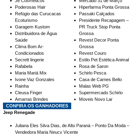
Je Cosméticos
Mercado 31 de Março
Poderosas Hair
Hiperfarma Ponta Grossa
Refúgio das Curucacas
Passaki Calçados
Ecoturismo
Presidente Recapagem –
Garagem Kustom
PR Truck Stop Ponta
Distribuidora de Água
Grossa
Saúde
Revest Decor Ponta
Clima Bom Ar-
Grossa
Condicionados
Revest Couro
Secrett lingerie
Estilo Pet Estética Animal
Rafabela
Rosa de Saron
Maria Mariá Mix
Schirlo Pesca
Ivone Vaz Gonzales
Casa de Carnes Bello
Rainha
Malas Web PG
Cleusa Finger
Supermercado Schirlo
Amarras Brindes
Moveis Novo Lar
CONFIRA OS GANHADORES
Jeep Renegade
Juliana Eles Silva Dias, de Alto Paraná – Ponto Da Moda –
Vendedora Maria Neucy Vicente