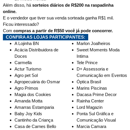
Além disso, há
sorteios diários de R$200 na raspadinha
online.
E o vendedor que tiver sua venda sorteada ganha R$1 mil.
Ficou interessado?
Com
compras a partir de R$50 você já pode concorrer.
CONFIRA AS LOJAS PARTICIPANTES:
A Lojinha BN
Marlon Joalheiros
Acácia Distribuidora de
Sweet Moments Moda
Doces
Intima
Carmella
Tele Prince
Actur Turismo
D+ Assessoria e
Agro pet Sol
Comunicação em Eventos
Agropecuária do Osmar
Óptica Brasil
Agro Primos
Marins Piscinas
Magia dos Cookies
Dacasa Prime Decor
Amanda Motta​
Rainha Center
Amarras Estamparia
Lord Magazin
Baby Joy Kids
Ponta Sul Gráfica e
Cantinho da Criança
Comunicação Visual
Casa de Carnes Bello
Marcia Camara