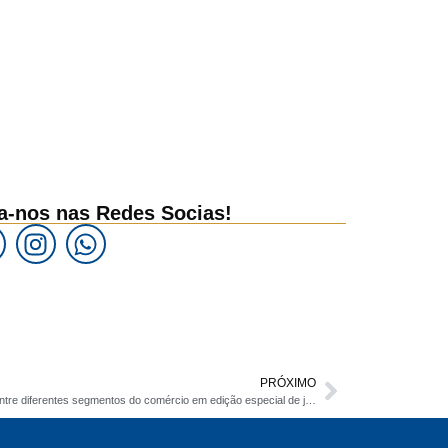
a-nos nas Redes Socias!
PRÓXIMO
‘Café com Empresários’ promove conexões entre diferentes segmentos do comércio em edição especial de junho