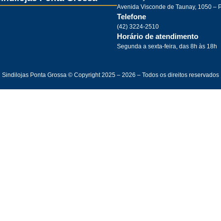
Avenida Visconde de Taunay, 1050 – 
Telefone
(42) 3224-2510
Horário de atendimento
Segunda a sexta-feira, das 8h às 18h
Sindilojas Ponta Grossa © Copyright 2025 – 2026 – Todos os direitos reservados