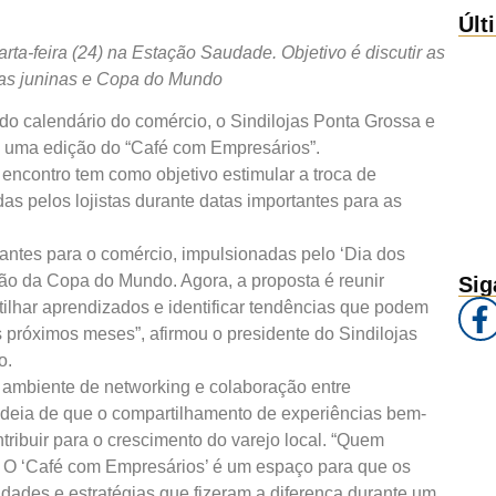
Últ
ta-feira (24) na Estação Saudade. Objetivo é discutir as
tas juninas e Copa do Mundo
o calendário do comércio, o Sindilojas Ponta Grossa e
s uma edição do “Café com Empresários”.
encontro tem como objetivo estimular a troca de
as pelos lojistas durante datas importantes para as
antes para o comércio, impulsionadas pelo ‘Dia dos
ção da Copa do Mundo. Agora, a proposta é reunir
Sig
tilhar aprendizados e identificar tendências que podem
s próximos meses”, afirmou o presidente do Sindilojas
o.
m ambiente de networking e colaboração entre
 ideia de que o compartilhamento de experiências bem-
ribuir para o crescimento do varejo local. “Quem
s. O ‘Café com Empresários’ é um espaço para que os
idades e estratégias que fizeram a diferença durante um