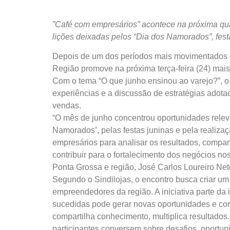
”Café com empresários” acontece na próxima quar
lições deixadas pelos “Dia dos Namorados”, fes
Depois de um dos períodos mais movimentados d
Região promove na próxima terça-feira (24) mai
Com o tema “O que junho ensinou ao varejo?”, o 
experiências e a discussão de estratégias adotad
vendas.
“O mês de junho concentrou oportunidades relev
Namorados’, pelas festas juninas e pela realiza
empresários para analisar os resultados, compar
contribuir para o fortalecimento dos negócios no
Ponta Grossa e região, José Carlos Loureiro Net
Segundo o Sindilojas, o encontro busca criar u
empreendedores da região. A iniciativa parte da
sucedidas pode gerar novas oportunidades e cont
compartilha conhecimento, multiplica resultado
participantes conversem sobre desafios, oportun