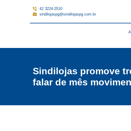
42 3224-2510
sindilojaspg@sindilojaspg.com.br
A
Sindilojas promove t
falar de mês movimen