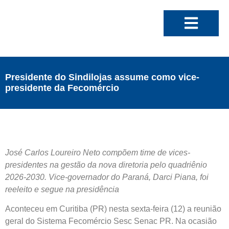
Presidente do Sindilojas assume como vice-
presidente da Fecomércio
José Carlos Loureiro Neto compõem time de vices-
presidentes na gestão da nova diretoria pelo quadriênio
2026-2030. Vice-governador do Paraná, Darci Piana, foi
reeleito e segue na presidência
Aconteceu em Curitiba (PR) nesta sexta-feira (12) a reunião
geral do Sistema Fecomércio Sesc Senac PR. Na ocasião