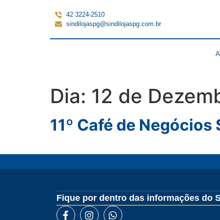
42 3224-2510
sindilojaspg@sindilojaspg.com.br
A
Dia:
12 de Dezemb
11º Café de Negócios S
Fique por dentro das informações do S