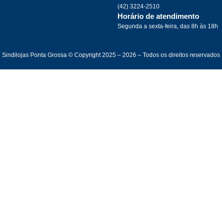
(42) 3224-2510
Horário de atendimento
Segunda a sexta-feira, das 8h às 18h
Sindilojas Ponta Grossa © Copyright 2025 – 2026 – Todos os direitos reservados