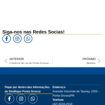
Siga-nos nas Redes Socias!
ANTERIOR
PRÓXIMO
Comércio de rua de Ponta Grossa abre no feriado de Nossa Senhora Sant’ana
Bluebox
Fique por dentro das informações
Endereço
do Sindilojas Ponta Grossa
Avenida Visconde de Taunay, 1050 –
Ponta Grossa/PR
Telefone
(42) 3224-2510