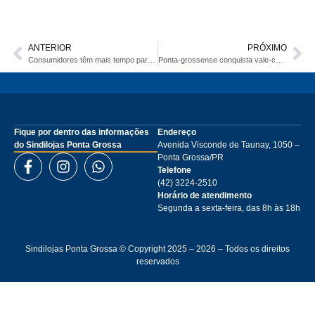
ANTERIOR
PRÓXIMO
Consumidores têm mais tempo para fazer suas compras na semana de Natal
Ponta-grossense conquista vale-compras de R$ 5 mil na campanha de Natal
Fique por dentro das informações
Endereço
do Sindilojas Ponta Grossa
Avenida Visconde de Taunay, 1050 –
Ponta Grossa/PR
Telefone
(42) 3224-2510
Horário de atendimento
Segunda a sexta-feira, das 8h às 18h
Sindilojas Ponta Grossa © Copyright 2025 – 2026 – Todos os direitos
reservados